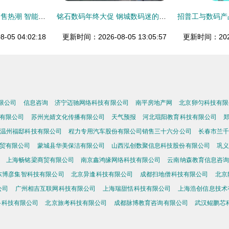
数码产品开启夏令销售热潮 智能盛宴背后的市场新趋势
铭石数码年终大促 钢城数码迷的终极福利来了！
05 04:02:18
更新时间：2026-08-05 13:05:57
更新时间：2026-
限公司
信息咨询
济宁迈驰网络科技有限公司
南平房地产网
北京卵匀科技有限
有限公司
苏州光婧文化传播有限公司
天气预报
河北琨阳教育科技有限公司
温州福邸科技有限公司
程力专用汽车股份有限公司销售三十六分公司
长春市兰千
贸有限公司
蒙城县华美保洁有限公司
山西泓创数聚信息科技股份有限公司
巩义
上海畅铭梁商贸有限公司
南京鑫鸿缘网络科技有限公司
云南纳森教育信息咨询
东博彦集智科技有限公司
北京异逢科技有限公司
成都扫地僧科技有限公司
北京
公司
广州相吉互联网科技有限公司
上海瑞甜恬科技有限公司
上海浩创信息技术
络科技有限公司
北京旅考科技有限公司
成都脉博教育咨询有限公司
武汉鲲鹏芯