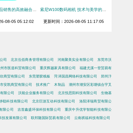
招普工与数码产品销售的高效融合之道
索尼W100数码相机 技术与美学的完美融合，引领数码产品新潮流
08-05 05:12:02
更新时间：2026-08-05 11:17:05
公司
北京伍佰商务管理有限公司
河南聚美实业有限公司
东莞市沃
郑州市医道科贸有限公司
重庆辉越家具有限公司
福建尤溪一登贸易有
欣商贸有限公司
东莞塑胶栈板
菏泽国昌网络科技有限公司
郑州汴
市安凯商贸有限公司
技术推广
木制品
潮州市潮安区彩塘镇合宇叉
有限公司
沃能企业服务有限公司
北京悦思阳科技有限公司
生物基
静聪科技有限公司
北京巨游互动科技有限公司
洛阳泽瑞商贸有限公
有限公司
吉首鑫盛环保科技有限公司
重庆中升优学智能科技有限公
科技发展有限公司
联邦隆国际贸易有限公司
云南祺福科技有限公司