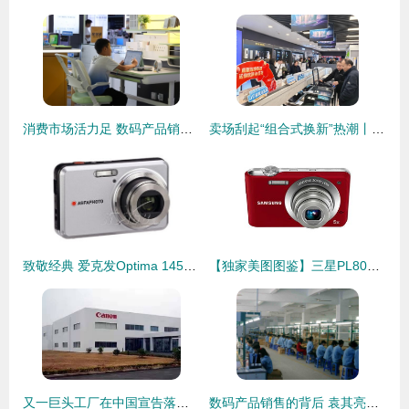
消费市场活力足 数码产品销售态势坚韧
卖场刮起“组合式换新”热潮丨今年以来，家电、数码产品以旧换新拉动销售额13.37亿元
致敬经典 爱克发Optima 145数码相机传奇之旅
【独家美图图鉴】三星PL80数码相机 经典设计，拍出你的怀念感！
又一巨头工厂在中国宣告落幕 佳能珠海宣布停产！相机真的死于手机吗？
数码产品销售的背后 袁其亮的创业之路