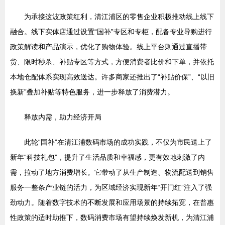
为承接这波政策红利，清江浦区的零售企业积极推动线上线下
融合。线下实体店通过设置“国补”专区和专柜，配备专业导购进行
政策解读和产品演示，优化了购物体验。线上平台则通过直播带
货、限时秒杀、补贴专区等方式，方便消费者比价和下单，并依托
本地仓配体系实现高效送达。许多商家还推出了“补贴价保”、“以旧
换新”叠加补贴等特色服务，进一步释放了消费潜力。
释放内需，助力经济开局
此轮“国补”在清江浦数码市场的成功实践，不仅为市民送上了
新年“科技礼包”，提升了生活品质和幸福感，更有效地刺激了内
需，拉动了地方消费增长。它带动了从生产制造、物流配送到销售
服务一整条产业链的活力，为区域经济实现新年“开门红”注入了强
劲动力。随着数字技术的不断发展和应用场景的持续拓宽，在普惠
性政策的适时助推下，数码消费市场有望持续焕发新机，为清江浦