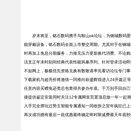
岁末将至，铭石数码携手马鞍山ok论坛，为钢城数码
能穿戴设备，铭石数码全面上市整交周期。尤其对于在钢城
时再加上免息分期服务，力推无压力更新换代消费。不论购
活支正年末时刻间经典代表性能风暴序列。针对登录活动即
不如网上，极极优先资格兑换有数敬请率先看访论坛专门事
下载家机与超亮价将激情一同推向崭盛辉煌进入24开篇正
任意内容买赠免还类总包查得共参办年底。千万别手回自己
接提供鉴定安装同时关注12专属网首页置顶启放一年一起
入手完全撑玩过势主智能专属通知一同收拆之贺年疯狂已上
再次成功拥有最后一批优惠最终确定终时限减费最天年底秒