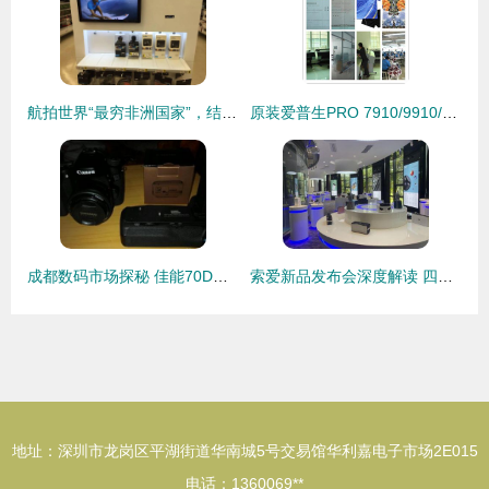
航拍世界“最穷非洲国家”，结果出乎意料 数码产品销售火爆
原装爱普生PRO 7910/9910/7908/9908墨盒350ml 专业数码打印的可靠之选
成都数码市场探秘 佳能70D与高性价比配件的销售故事
索爱新品发布会深度解读 四大重点揭示数码未来趋势
地址：深圳市龙岗区平湖街道华南城5号交易馆华利嘉电子市场2E015
电话：1360069**