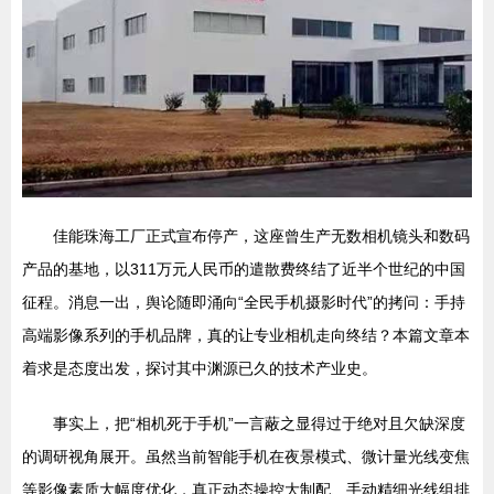
佳能珠海工厂正式宣布停产，这座曾生产无数相机镜头和数码
产品的基地，以311万元人民币的遣散费终结了近半个世纪的中国
征程。消息一出，舆论随即涌向“全民手机摄影时代”的拷问：手持
高端影像系列的手机品牌，真的让专业相机走向终结？本篇文章本
着求是态度出发，探讨其中渊源已久的技术产业史。
事实上，把“相机死于手机”一言蔽之显得过于绝对且欠缺深度
的调研视角展开。虽然当前智能手机在夜景模式、微计量光线变焦
等影像素质大幅度优化，真正动态操控大制配、手动精细光线组排