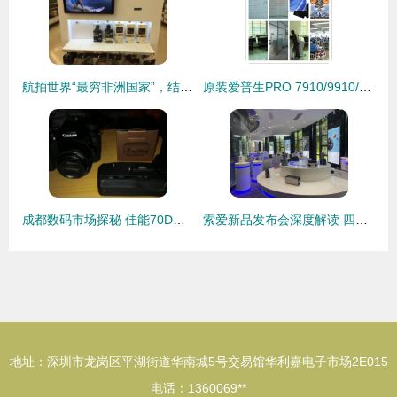
航拍世界“最穷非洲国家”，结果出乎意料 数码产品销售火爆
原装爱普生PRO 7910/9910/7908/9908墨盒350ml 专业数码打印的可靠之选
成都数码市场探秘 佳能70D与高性价比配件的销售故事
索爱新品发布会深度解读 四大重点揭示数码未来趋势
地址：深圳市龙岗区平湖街道华南城5号交易馆华利嘉电子市场2E015
电话：1360069**